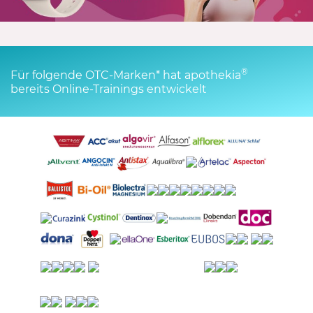
®
Für folgende OTC-Marken* hat apothekia
bereits Online-Trainings entwickelt