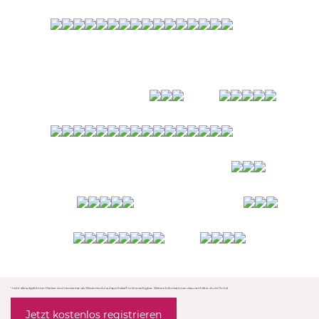
*nicht alle aufgeführten Marken sind momentan als Wissenmodul auf apothekia® online verfügbar. Weitere Informationen dazu enthältst du im Portal.
Jetzt kostenlos registrieren
apothekia® GmbH, 2026, Köln